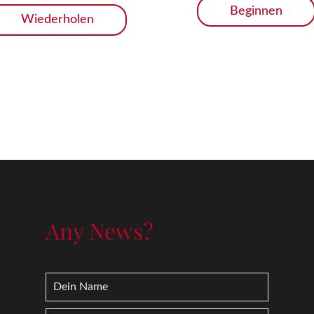
Beginnen
Wiederholen
Any News?