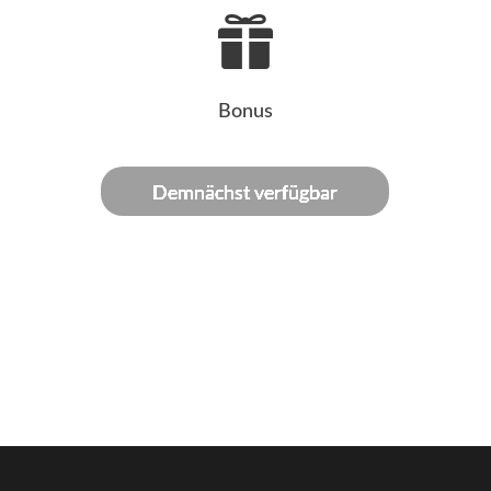

Bonus
Demnächst verfügbar