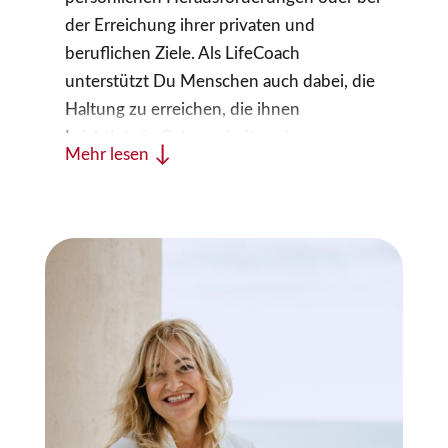
der Erreichung ihrer privaten und
beruflichen Ziele. Als LifeCoach
unterstützt Du Menschen auch dabei, die
Haltung zu erreichen, die ihnen
Leichtigkeit, Gelassenheit und
Mehr lesen
entspannten Erfolg in allen
Lebensbereichen bringen.
In dieser 12-monatigen Ausbildung lernst
Du effektives LifeCoaching nach meinem
Verständnis und aus meiner über 12-
jährigen Erfahrung in der Begleitung und
Stärkung von Menschen.
Nach dieser neuen, einzigartigen
Coaching-Ausbildung wirst Du in der Lage