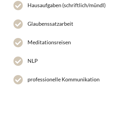

Hausaufgaben (schriftlich/mündl)

Glaubenssatzarbeit

Meditationsreisen

NLP

professionelle Kommunikation