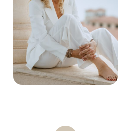
sein, Dir selbst und anderen Menschen
auch in den schwierigsten Situationen
weiterhelfen zu können. Du kannst sie bei
ihren Veränderungsanliegen begleiten und
wirst in der Lage sein, selbst tiefliegende
Themen zu bearbeiten und zu lösen.
Nebenbei arbeitest Du während der
Ausbildungszeit auch an Deinen eigenen
Themen und wirst Dich sehr stark
weiterentwickeln.
Diese Ausbildung ist konzipiert, um
sowohl meine eigenen Methoden an Dich
weiterzugeben, als auch die „Perlen“ der
Tools des psychologischen Coachings, des
NLP, des existenziellen Coachings und der