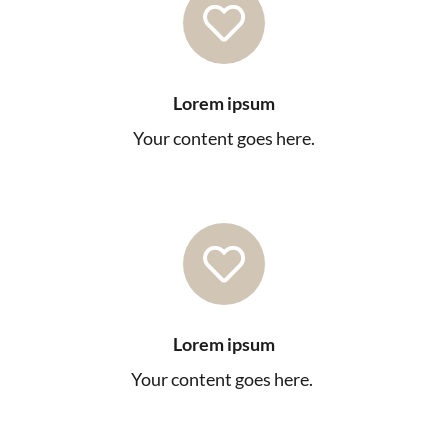
Hypnose zu vermitteln. Ich möchte DICH

zu befähigen, Menschen zu unterstützen
und selbst zu wachsen.
Lorem ipsum
Ich habe die Ausbildung entwickelt, die
Your content goes here.
ich mir für mich selbst gewünscht hätte.
Mit vielen unterschiedlichen Methoden,
Zeit zur eigenen Reflexion und einer
individuellen durchgehenden Betreuung
und viel Spaß und Humor.

Es gibt maximal 15 Plätze
, damit ich
individuell ausbilden kann.
Lorem ipsum
Your content goes here.