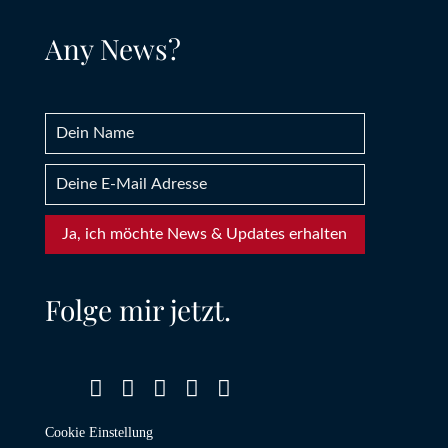
Any News?
Ja, ich möchte News & Updates erhalten
Folge mir jetzt.





Cookie Einstellung