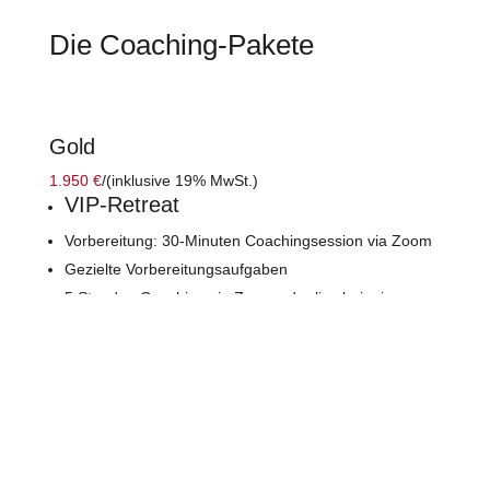
Die Coaching-Pakete
Gold
1.950 €
/
(inklusive 19% MwSt.)
VIP-Retreat
Vorbereitung: 30-Minuten Coachingsession via Zoom
Gezielte Vorbereitungsaufgaben
5 Stunden Coaching via Zoom oder live bei mir vor
Ort (verteilt auf zwei Tage)
Exakter Masterplan für die nächsten Schritte
Nachbereitung: 30-Minuten Coachingsession per
Telefon oder Zoom nach 14 Tagen