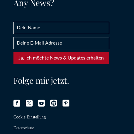
Any News?
Ja, ich möchte News & Updates erhalten
Folge mir jetzt.





Cookie Einstellung
Datenschutz