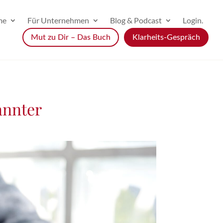
me
Für Unternehmen
Blog & Podcast
Login.
Mut zu Dir – Das Buch
Klarheits-Gespräch
annter