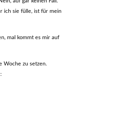
in, auf gar keinen Fall.
ich sie fülle, ist für mein
ben, mal kommt es mir auf
die Woche zu setzen.
: