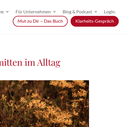
me
Für Unternehmen
Blog & Podcast
Login.
Mut zu Dir – Das Buch
Klarheits-Gespräch
itten im Alltag