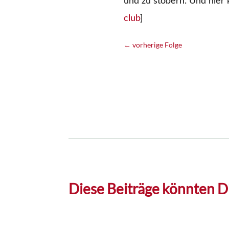
und zu stöbern. Und hier
club
]
←
vorherige Folge
Diese Beiträge könnten Di