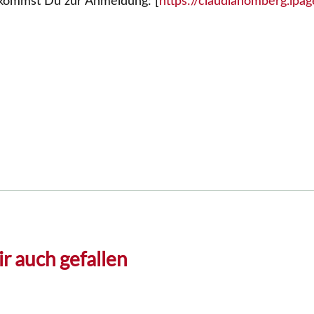
 kommst Du zur Anmeldung: [
https://claudiahomberg.lpag
r auch gefallen