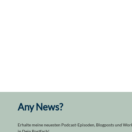
Any News?
Erhalte meine neuesten Podcast-Episoden, Blogposts und Work
in Dein Postfach!