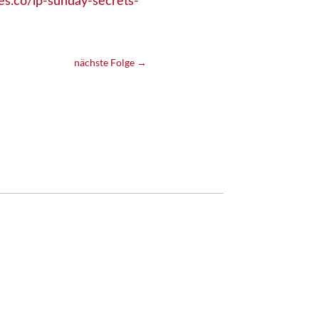
es.co/lp-sunday-secrets-
nächste Folge
→