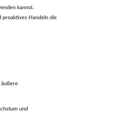
wenden kannst.
 proaktives Handeln die
d äußere
achstum und