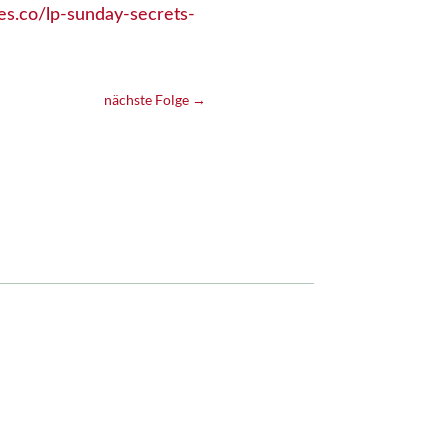
es.co/lp-sunday-secrets-
nächste Folge
→