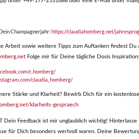
App unter +49-177-2531688 oder eine E-Mail unter mai
Dein Champagnerjahr:
https://claudiahomberg.net/jahrespr
 Arbeit sowie weitere Tipps zum Auftanken findest Du 
homberg.net
Folge mir für Deine tägliche Dosis Inspiration
acebook.com/c.homberg/
nstagram.com/claudia_homberg/
ere Stärke und Klarheit? Bewirb Dich für ein kostenlose
omberg.net/klarheits-gespraech
n Feedback ist mir unglaublich wichtig! Hinterlasse 
sse für Dich besonders wertvoll waren. Deine Bewertung 