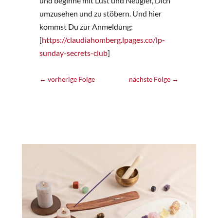
und beginne mit Lust und Neugier, Dich
umzusehen und zu stöbern. Und hier
kommst Du zur Anmeldung:
[
https://claudiahomberg.lpages.co/lp-
sunday-secrets-club
]
←
vorherige Folge
nächste Folge
→